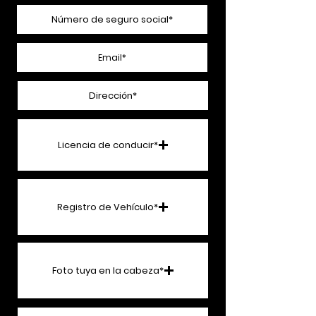
Licencia de conducir*
Cargar archivo compatible (máximo 15 MB)
Registro de Vehículo*
Cargar archivo compatible (máximo 15 MB)
Foto tuya en la cabeza*
Cargar archivo compatible (máximo 15 MB)