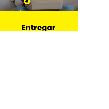
Entregar
con amor
.
DESCARGAR